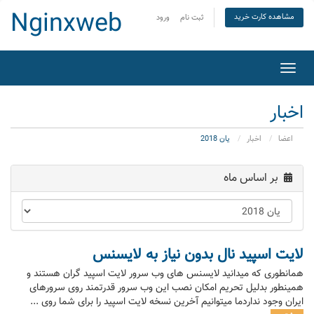
Nginxweb
مشاهده کارت خرید
ثبت نام
ورود
تغییر
ضعیت
اوبری
اخبار
اعضا
اخبار
یان 2018
بر اساس ماه
لایت اسپید نال بدون نیاز به لایسنس
همانطوری که میدانید لایسنس های وب سرور لایت اسپید گران هستند و
همینطور بدلیل تحریم امکان نصب این وب سرور قدرتمند روی سرورهای
ایران وجود نداردما میتوانیم آخرین نسخه لایت اسپید را برای شما روی ...