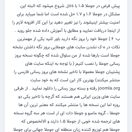
پیش فرض در جوملا ۱.۵ با jos_ شروع میشود که البته این
مشکل در جوملا ۱.۶ و ۱.۷ حل شده است اما شما میباید برای
امنیت بیشتر اینیشوند را نیز تغییر دهید برا این کار افزونه لازم را
از اینجا دریافت نمایید و مطابق با آموزش داده شده جلو روید .
ب- ۶ ) جوملا خود را بروز نگه دارید باور کنید یکی از مهمترین
نکات در ه-ک نشدن سایت های جوملایی بروز نگه داشتن نشخه
جوملا است بارها شده از من سئوال شده که چگونه نسخه بروز
رسانی جوملا را نصب کنیم ( با توجه به اینکه سایت های
پشتیبان جوملا معمولا با تاخیر نشخه های بروز رسانی فارسی را
منتشر میکنند) بهترین کار این است که به خود سایت
joomla.org رفته و بسته بروز رسانی را دانلود نمایید . از طرفی
سایت های وزین ایرانی هم هستند که گرچه با تاخیر یکی دو
روزه اما این نسخه ها را منتشر میکنند که معتبر ترین آن ها
جومفا ، گروه مامبو و جوملا دات ای ار است هر سه گروه نسخه
های ترجمه شده خوبی از جوملا ۱.۵ دارند و الالخصوص که
جومفا هم توزیع کننده زبان منطقه ای جوملا جهانی برای جوملا