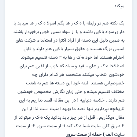
میکند.
یک نکته هم در رابطه با ه-ک ر ها بگم اصولا ه-ک ر ها میباید یا
دارای سواد بالایی باشند و یا از سواد نسبی خوبی برخوردار باشند
به همبن دلیل این دسته از افراد اکثرا در استخدام شرکت های
امنیتی بزرگ هستند و حقوق بسیار بالایی هم دارند و قابل
احترام هستند اما خود ه-ک ر ها به ۲ دسته تقسیم میشوند
اصطلاحا ه-ک ر های سفید و سیاه که خوب از لقبی هم برای
خودشون انتخاب میکنند مشخصه هر کدام دارای چه
خصوصیاتی هستند البته خود این دسته ها هم به شعب
مختلف تقسیم میشه و حتی زبان نگارش مخصوص خودشون
هم دارند . خلاصه دنیاییه ! در این مقاله قصد نداریم به این
تاریخچه بپردازیم تنها قصد ما بهبود امنیت است لذا از این
مقال میگذریم . قبل از هر چیز باید بدانید یک ه-ک ر میتواند از
۲ طریق کلی سایت شما ه-ک کند ۱- از سمت سرور ۲- از سمت
سایت
الف ) حمله از سمت سرور