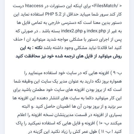
< /FilesMatch> برای اینکه این دستورات در htaccess درست
کار کند سرور شما میباید حداقل از PHP 5.2 استفاده نماید این
دستور بدین معنا است که دسترسی خارجی به تمامی فایل ها
به غیر از index.php و index2.php بسته باشد . در صورتی که
پس از اجرای دستور با مشکلی مواجه شدید میتوانید ان ا حذف
کنید اما قائدتا نباید مشکلی وجود داشته باشد
نکته : به این
روش میتوانید از فایل های ترجمه شده خود نیز محافظت کنید
ب- ۹ ) افزونه هایی که در سایت خود استفاده مینمایید را
همواره بروز نگه دارید به عنوان مدیر یک سایت این وظیفه شما
است که از بروز بودن افزونه های سایت خود مطمئن باشید برای
این کار میتوانید دائما به سایت های انتشار دهنده این افزونه ها
سر بزنید و از بروز بودن آن ها اطمینان حاصل کنید .و البته
بسیاری از افزونه در قسمت مدیریتشان نسخه افزونه را اعلام
میکنند ب- ۱۰ ) افزونه و فایل هایی که استفاده نمیکنید را پاک
کنید ! ب- ۱۱ ) طول عمر کش را زیاد نکنید این گزینه در