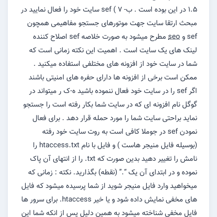
۱.۵ در این بوده است . ب- ۷ ) sef سایت خود را فعال نمایید در
مبحث ارتقا سایت جهت موتورهای جستجو مفاهیمی همچون
sef و
seo
مطرح میشود به صورت خلاصه sef اصلاح کننده
لینک های یک سایت است . اهمیت این نکته زمانی است که
شما در سایت خود از افزونه های مختلفی استفاده میکنید .
ممکن است برخی از افزونه ها دارای حفره های امنیتی باشند
اگر sef را در سایت خود فعال ننموده باشید ه-ک ر میتواند در
گوگل نام افزونه ای که در سایت شما بکار رفته است را جستجو
نماید براحتی سایت شما را مورد حمله قرار دهد . برای فعال
نمودن sef در جوملا کافی است به روت سایت خود رفته
(بوسیله فایل منیجر هاست ) و فایل با نام htaccess.txt را
نامش را تغییر دهید بدین صورت که txt. را از انتهای آن پاک
نموده و در ابتدای آن یک “.” (نقطه) بگذارید. نکته : زمانی که
میخواهید وارد فایل منیجر شوید از شما پرسیده میشود که فایل
های مخفی نمایش داده شود و یا خیر htaccess. برای سرور ها
فایل مخفی شناخته میشود به همین دلیل پس از انکه شما این