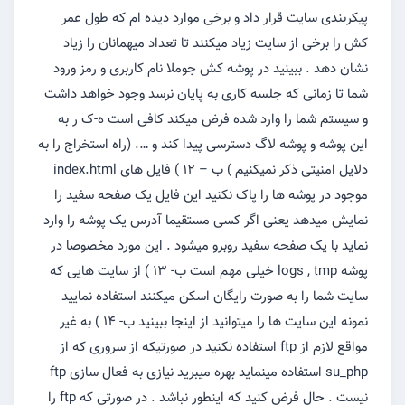
پیکربندی سایت قرار داد و برخی موارد دیده ام که طول عمر
کش را برخی از سایت زیاد میکنند تا تعداد میهمانان را زیاد
نشان دهد . ببینید در پوشه کش جوملا نام کاربری و رمز ورود
شما تا زمانی که جلسه کاری به پایان نرسد وجود خواهد داشت
و سیستم شما را وارد شده فرض میکند کافی است ه-ک ر به
این پوشه و پوشه لاگ دسترسی پیدا کند و …. (راه استخراج را به
دلایل امنیتی ذکر نمیکنیم ) ب – ۱۲ ) فایل های index.html
موجود در پوشه ها را پاک نکنید این فایل یک صفحه سفید را
نمایش میدهد یعنی اگر کسی مستقیما آدرس یک پوشه را وارد
نماید با یک صفحه سفید روبرو میشود . این مورد مخصوصا در
پوشه logs , tmp خیلی مهم است ب- ۱۳ ) از سایت هایی که
سایت شما را به صورت رایگان اسکن میکنند استفاده نمایید
نمونه این سایت ها را میتوانید از اینجا ببینید ب- ۱۴ ) به غیر
مواقع لازم از ftp استفاده نکنید در صورتیکه از سروری که از
su_php استفاده مینماید بهره میبرید نیازی به فعال سازی ftp
نیست . حال فرض کنید که اینطور نباشد . در صورتی که ftp را