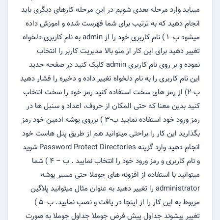
میباید وارد مرحله بعدی شویم در این مرحله کارهای دیگری باید
انجام دهید که به ترتیب برای شما فهرست شده و اموزش داده
میشود ب- ۱ ) نام کاربری خود را از admin به نام کاربری دلخواه
تغییر دهید برای این کار از منو بالا مدیریت کاربر را انتخاب
نموده و بر روی نام کاربری admin کلیک کنید در صفحه جدید
این نام کاربری را به نام دلخواه تغییر داده و ذخیره را فشار دهید
ب-۲) از رمز های سخت استفاده کنید رمز خود را سخت انتخاب
کنید بدین معنا که حتی المکان از حروف، اعداد و سنبل ها در
رمز ورود خود استفاده نمایید ب-۳ ) برروی پوشه ادمین خود رمز
بگذارید این کار را براحتی میتوانید هم از طریق پنل هاست خود
انجام دهید وارد گزینه Password Protect Directories شوید
و نام کاربری و رمز ورود خود را انتخاب نمایید . ب – ۴ ) شما
میتوانید با استفاده از افزونه های جوملا حتی مسیر پوشه
administrator را تغییر دهید به عنوان مثال میتوانید پلاگین
مربوط به این کار را از اینجا در یافت و نصب نمایید. ب- ۵ )
تغییر پیشوند جداول پیش فرض جوملا جداول جوملا به صورت