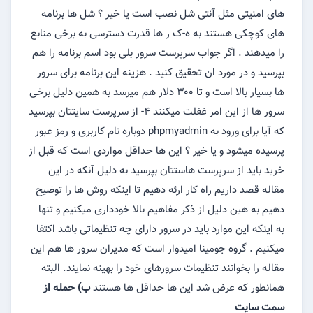
های امنیتی مثل آنتی شل نصب است یا خیر ؟ شل ها برنامه
های کوچکی هستند به ه-ک ر ها قدرت دسترسی به برخی منابع
را میدهند . اگر جواب سرپرست سرور بلی بود اسم برنامه را هم
بپرسید و در مورد ان تحقیق کنید . هزینه این برنامه برای سرور
ها بسیار بالا است و تا ۳۰۰ دلار هم میرسد به همین دلیل برخی
سرور ها از این امر غفلت میکنند ۴- از سرپرست سایتتان بپرسید
که آیا برای ورود به phpmyadmin دوباره نام کاربری و رمز عبور
پرسیده میشود و یا خیر ؟ این ها حداقل مواردی است که قبل از
خرید باید از سرپرست هاستتان بپرسید به دلیل آنکه در این
مقاله قصد داریم راه کار ارئه دهیم تا اینکه روش ها را توضیح
دهیم به هین دلیل از ذکر مفاهیم بالا خودداری میکنیم و تنها
به اینکه این موارد باید در سرور دارای چه تنظیماتی باشد اکتفا
میکنیم . گروه جومینا امیدوار است که مدیران سرور ها هم این
مقاله را بخوانند تنظیمات سرورهای خود را بهینه نمایند. البته
همانطور که عرض شد این ها حداقل ها هستند
ب) حمله از
سمت سایت