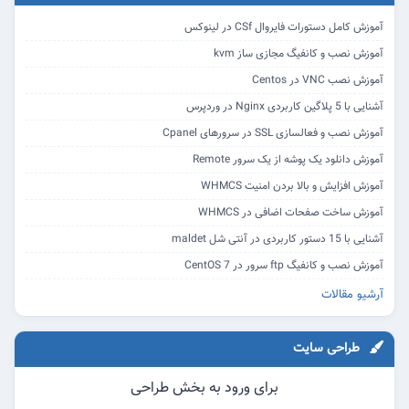
آموزش کامل دستورات فایروال CSf در لینوکس
آموزش نصب و کانفیگ مجازی ساز kvm
آموزش نصب VNC در Centos
آشنایی با 5 پلاگین کاربردی Nginx در وردپرس
آموزش نصب و فعالسازی SSL در سرورهای Cpanel
آموزش دانلود یک پوشه از یک سرور Remote
آموزش افزایش و بالا بردن امنیت WHMCS
آموزش ساخت صفحات اضافی در WHMCS
آشنایی با 15 دستور کاربردی در آنتی شل maldet
آموزش نصب و کانفیگ ftp سرور در CentOS 7
آرشیو مقالات
طراحی سایت
برای ورود به بخش طراحی