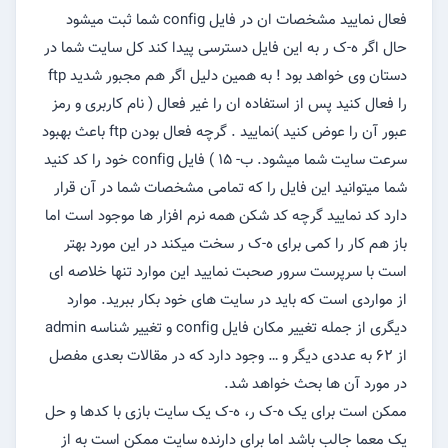
فعال نمایید مشخصات ان در فایل config شما ثبت میشود
حال اگر ه-ک ر به این فایل دسترسی پیدا کند کل سایت شما در
دستان وی خواهد بود ! به همین دلیل اگر هم مجبور شدید ftp
را فعال کنید پس از استفاده ان را غیر فعال ( نام کاربری و رمز
عبور آن را عوض کنید )نمایید . گرچه فعال بودن ftp باعث بهبود
سرعت سایت شما میشود. ب- ۱۵ ) فایل config خود را کد کنید
شما میتوانید این فایل را که تمامی مشخصات شما در آن قرار
دارد کد نمایید گرچه کد شکن همه نرم افزار ها موجود است اما
باز هم کار را کمی برای ه-ک ر سخت میکند در این مورد بهتر
است با سرپرست سرور صحبت نمایید این موارد تنها خلاصه ای
از مواردی است که باید در سایت های خود بکار ببرید. موارد
دیگری از جمله تغییر مکان فایل config و تغییر شناسه admin
از ۶۲ به عددی دیگر و … وجود دارد که در مقالات بعدی مفصل
در مورد آن ها بحث خواهد شد.
ممکن است برای یک ه-ک ر، ه-ک یک سایت بازی با کدها و حل
یک معما جالب باشد اما برای دارنده سایت ممکن است به از