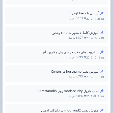
📌
آشنایی با mysqlcheck
👁️ 5,163 بازدید
📅 2012-11-25
📌
آموزش کامل دستورات cmd ویندوز
👁️ 8,807 بازدید
📅 2012-11-12
📌
اسکزیپت های مفید در سی پنل و کاربرد آنها
👁️ 5,219 بازدید
📅 2012-10-16
📌
آموزش تغییر hostname در Centos
👁️ 4,775 بازدید
📅 2012-10-15
📌
نصب مازول modsecurity روی Directamdin
👁️ 5,046 بازدید
📅 2012-09-24
📌
اموزش نصب mod_ruid2 در دایرکت ادمین