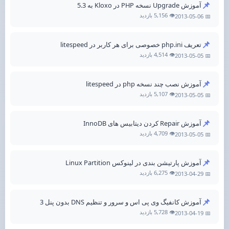
📌
آموزش Upgrade نسخه PHP در Kloxo به 5.3
👁️ 5,156 بازدید
📅 2013-05-06
📌
تعریف php.ini خصوصی برای هر کاربر در litespeed
👁️ 4,514 بازدید
📅 2013-05-05
📌
آموزش نصب چند نسخه php در litespeed
👁️ 5,107 بازدید
📅 2013-05-05
📌
آموزش Repair کردن دیتابیس های InnoDB
👁️ 4,709 بازدید
📅 2013-05-05
📌
آموزش پارتیشن بندی در لینوکس Linux Partition
👁️ 6,275 بازدید
📅 2013-04-29
📌
آموزش کانفیگ وی پی اس و سرور و تنظیم DNS بدون پنل 3
👁️ 5,728 بازدید
📅 2013-04-19