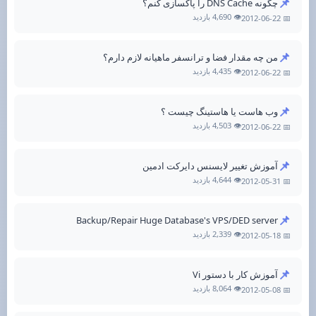
📌
چگونه DNS Cache را پاکسازی کنم؟
👁️ 4,690 بازدید
📅 2012-06-22
📌
من چه مقدار فضا و ترانسفر ماهیانه لازم دارم؟
👁️ 4,435 بازدید
📅 2012-06-22
📌
وب هاست یا هاستینگ چیست ؟
👁️ 4,503 بازدید
📅 2012-06-22
📌
آموزش تغییر لایسنس دایرکت ادمین
👁️ 4,644 بازدید
📅 2012-05-31
📌
Backup/Repair Huge Database's VPS/DED server
👁️ 2,339 بازدید
📅 2012-05-18
📌
آموزش کار با دستور Vi
👁️ 8,064 بازدید
📅 2012-05-08