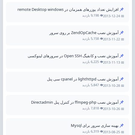
📌
افزایش تعداد یوزرهای همزمان در remote Desktop windows
👁️ 9,198 بازدید
📅 2013-12-24
📌
آموزش نصب ZendOpCache بر روی سرور
👁️ 5,158 بازدید
📅 2013-11-22
📌
آموزش نصب و کانفیگ Open SSH در سرورهای لینوکسی
👁️ 6,225 بازدید
📅 2013-11-13
📌
آموزش نصب lighthttpd در cpanel سی پنل
👁️ 5,847 بازدید
📅 2013-10-28
📌
آموزش نصب ffmpeg-php در کنترل پنل Directadmin
👁️ 7,818 بازدید
📅 2013-10-26
📌
بهینه سازی سرور برای Mysql
👁️ 6,319 بازدید
📅 2013-08-25