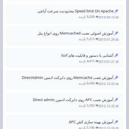
📌
Speed limit On Apache محدودیت سرعت آپاچی
👁️ 5,038 بازدید
📅 2013-03-13
📌
آموزش اصولی نصب Memcached روی انواع پنل
👁️ 5,213 بازدید
📅 2013-01-24
📌
آشنایی با دستور و قابلیت های lsof
👁️ 4,815 بازدید
📅 2013-01-21
📌
آموزش نصب Memcache روی دایرکت ادمین DirectAdmin
👁️ 6,646 بازدید
📅 2012-12-23
📌
آموزش نصب APC روی دایرکت ادمین ِDirect admin
👁️ 5,350 بازدید
📅 2012-12-22
📌
آموزش بهینه سازی کش APC
👁️ 5,146 بازدید
📅 2012-12-16