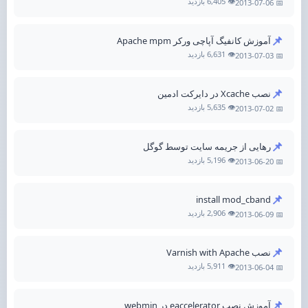
👁️ 6,405 بازدید
📅 2013-07-06
📌
آموزش کانفیگ آپاچی ورکر Apache mpm
👁️ 6,631 بازدید
📅 2013-07-03
📌
نصب Xcache در دایرکت ادمین
👁️ 5,635 بازدید
📅 2013-07-02
📌
رهایی از جریمه سایت توسط گوگل
👁️ 5,196 بازدید
📅 2013-06-20
📌
install mod_cband
👁️ 2,906 بازدید
📅 2013-06-09
📌
نصب Varnish with Apache
👁️ 5,911 بازدید
📅 2013-06-04
📌
آموزش نصب eaccelerator در webmin