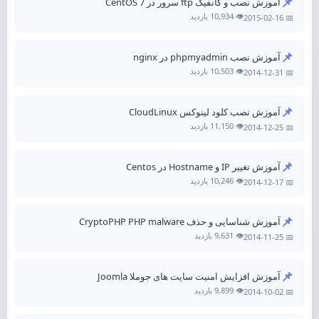
📌
آموزش نصب و کانفیگ ftp سرور در CentOS 7
👁️ 10,934 بازدید
📅 2015-02-16
📌
آموزش نصب phpmyadmin در nginx
👁️ 10,503 بازدید
📅 2014-12-31
📌
آموزش نصب کلود لینوکس CloudLinux
👁️ 11,150 بازدید
📅 2014-12-25
📌
آموزش تغییر IP و Hostname در Centos
👁️ 10,246 بازدید
📅 2014-12-17
📌
آموزش شناسایی و حذف CryptoPHP PHP malware
👁️ 9,631 بازدید
📅 2014-11-25
📌
آموزش افزایش امنیت سایت های جوملا Joomla
👁️ 9,899 بازدید
📅 2014-10-02