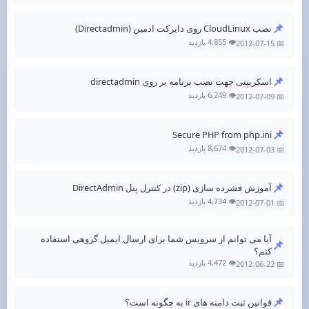
📌
نصب CloudLinux روی دایرکت ادمین (Directadmin)
👁️ 4,855 بازدید
📅 2012-07-15
📌
اسکریپتی جهت نصب برنامه بر روی directadmin
👁️ 6,249 بازدید
📅 2012-07-09
📌
Secure PHP from php.ini
👁️ 8,674 بازدید
📅 2012-07-03
📌
آموزش فشرده سازی (zip) در کنترل پنل DirectAdmin
👁️ 4,734 بازدید
📅 2012-07-01
آیا می توانم از سرویس شما برای ارسال ایمیل گروهی استفاده
📌
کنم؟
👁️ 4,472 بازدید
📅 2012-06-22
📌
قوانین ثبت دامنه های ir به چگونه است؟