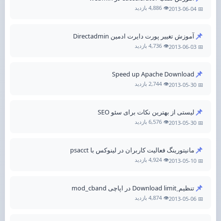
👁️ 4,886 بازدید
📅 2013-06-04
📌
آموزش تغییر پورت دایرت ادمین Directadmin
👁️ 4,736 بازدید
📅 2013-06-03
📌
Speed up Apache Download
👁️ 2,744 بازدید
📅 2013-05-30
📌
لیستی از بهترین نکات برای سئو SEO
👁️ 6,576 بازدید
📅 2013-05-30
📌
مانیتورینگ فعالیت کاربران در لینوکس با psacct
👁️ 4,924 بازدید
📅 2013-05-10
📌
تنظیم ِDownload limit در اپاچی mod_cband
👁️ 4,874 بازدید
📅 2013-05-06