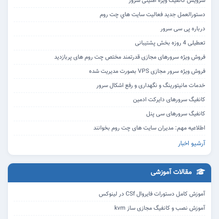
سرویس کانفیگ ویژه امنیتی سرور
دستورالعمل جديد فعاليت سايت هاي چت روم‎
درباره پی سی سرور
تعطیلی 4 روزه بخش پشتیبانی
فروش ویژه سرورهای مجازی قدرتمند مختص چت روم های پربازدید
فروش ویژه سرور مجازی VPS بصورت مدیریت شده
خدمات مانیتورینگ و نگهداری و رفع اشکال سرور
کانفیگ سرورهای دایرکت ادمین
کانفیگ سرورهای سی پنل
اطلاعیه مهم: مدیران سایت های چت روم بخوانند
آرشیو اخبار
مقالات آموزشی
آموزش کامل دستورات فایروال CSf در لینوکس
آموزش نصب و کانفیگ مجازی ساز kvm