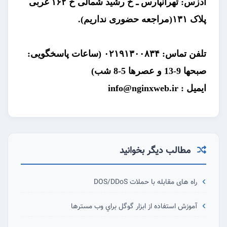
آدزس: تهرانپارس ـ خ رشید شمالی خ ۱۶۲ غربی
پلاک ۱۳۱(مراجعه حضوری نداریم).
تلفن تماس: ۰۲۱۹۱۳۰۰۸۳۴
(ساعات پاسخگویی:
صبحها 9-13 و عصرها 5-8 شب)
ا
یمیل :
info@nginxweb.ir
مطالب دیگر بخوانید
راه های مقابله با حملات DOS/DDoS
آموزش استفاده از ابزار گوگل براي وب مسترها